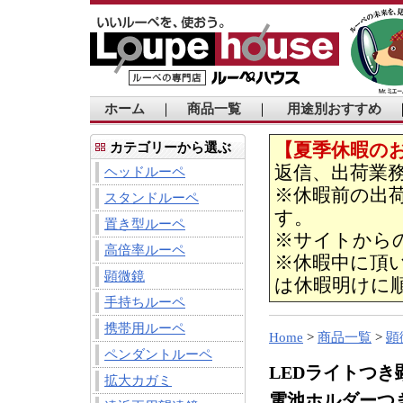
ホーム
｜
商品一覧
｜
用途別おすすめ
【夏季休暇の
カテゴリーから選ぶ
返信、出荷業
ヘッドルーペ
※休暇前の出荷
スタンドルーペ
す。
置き型ルーペ
※サイトから
高倍率ルーペ
※休暇中に頂
顕微鏡
は休暇明けに
手持ちルーペ
携帯用ルーペ
Home
>
商品一覧
>
顕
ペンダントルーペ
LEDライトつき
拡大カガミ
電池ホルダーつ