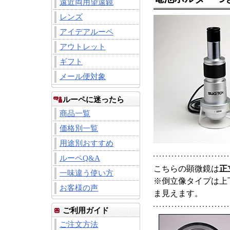
遠近両用望遠鏡
レンズ
アイデアルーペ
アウトレット
ギフト
メール便対象
ルーペに迷ったら
商品一覧
価格別一覧
用途別おすすめ
ルーペQ&A
こちらの顕微鏡は
正
一味違う使い方
※倒立像タイプは上
お客様の声
ま見えます。
ご利用ガイド
ご注文方法